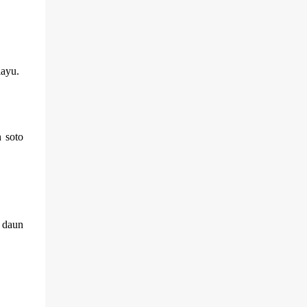
layu.
 soto
 daun